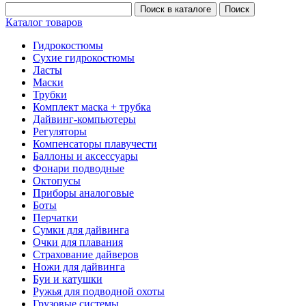
Каталог товаров
Гидрокостюмы
Сухие гидрокостюмы
Ласты
Маски
Трубки
Комплект маска + трубка
Дайвинг-компьютеры
Регуляторы
Компенсаторы плавучести
Баллоны и аксессуары
Фонари подводные
Октопусы
Приборы аналоговые
Боты
Перчатки
Сумки для дайвинга
Очки для плавания
Страхование дайверов
Ножи для дайвинга
Буи и катушки
Ружья для подводной охоты
Грузовые системы