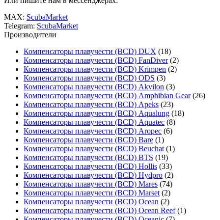
Или пишите нам в мессенджерах:
MAX:
ScubaMarket
Telegram:
ScubaMarket
Производители
Компенсаторы плавучести (BCD) DUX
(18)
Компенсаторы плавучести (BCD) FanDiver
(2)
Компенсаторы плавучести (BCD) Krimpen
(2)
Компенсаторы плавучести (BCD) ODS
(3)
Компенсаторы плавучести (BCD) Akvilon
(3)
Компенсаторы плавучести (BCD) Amphibian Gear
(26)
Компенсаторы плавучести (BCD) Apeks
(23)
Компенсаторы плавучести (BCD) Aqualung
(18)
Компенсаторы плавучести (BCD) Aquatec
(8)
Компенсаторы плавучести (BCD) Aropec
(6)
Компенсаторы плавучести (BCD) Bare
(1)
Компенсаторы плавучести (BCD) Beuchat
(1)
Компенсаторы плавучести (BCD) BTS
(19)
Компенсаторы плавучести (BCD) Hollis
(33)
Компенсаторы плавучести (BCD) Hydpro
(2)
Компенсаторы плавучести (BCD) Mares
(74)
Компенсаторы плавучести (BCD) Marset
(2)
Компенсаторы плавучести (BCD) Ocean
(2)
Компенсаторы плавучести (BCD) Ocean Reef
(1)
Компенсаторы плавучести (BCD) Oceanic
(7)