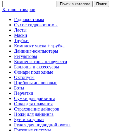
Каталог товаров
Гидрокостюмы
Сухие гидрокостюмы
Ласты
Маски
Трубки
Комплект маска + трубка
Дайвинг-компьютеры
Регуляторы
Компенсаторы плавучести
Баллоны и аксессуары
Фонари подводные
Октопусы
Приборы аналоговые
Боты
Перчатки
Сумки для дайвинга
Очки для плавания
Страхование дайверов
Ножи для дайвинга
Буи и катушки
Ружья для подводной охоты
Грузовые системы