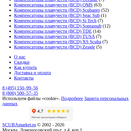
Компенсаторы плавучести (BCD) OMS
(63)
Компенсаторы плавучести (BCD) Scubapro
(52)
Компенсаторы плавучести (BCD) Seac Sub
(1)
Компенсаторы плавучести (BCD) Si Tech
(7)
Компенсаторы плавучести (BCD) Soprassub
(12)
Компенсаторы плавучести (BCD) TDE
(14)
Компенсаторы плавучести (BCD) TUSA
(7)
Компенсаторы плавучести (BCD) XS Scuba
(7)
Компенсаторы плавучести (BCD) Zeagle
(5)
О нас
Скидки
Как купить
Доставка и оплата
Контакты
8 (495) 150–99–56
8 (800) 500–57–35
Используем файлы «cookie».
Подробнее
Защита персональных
данных
SCUBAmarket.ru
© 2002 - 2026
Москва, Ломоносовский пр-т, д.4, кор.1