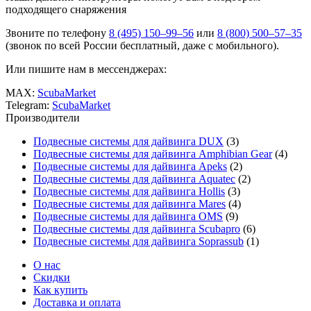
подходящего снаряжения
Звоните по телефону
8 (495) 150–99–56
или
8 (800) 500–57–35
(звонок по всей России бесплатный, даже с мобильного).
Или пишите нам в мессенджерах:
MAX:
ScubaMarket
Telegram:
ScubaMarket
Производители
Подвесные системы для дайвинга DUX
(3)
Подвесные системы для дайвинга Amphibian Gear
(4)
Подвесные системы для дайвинга Apeks
(2)
Подвесные системы для дайвинга Aquatec
(2)
Подвесные системы для дайвинга Hollis
(3)
Подвесные системы для дайвинга Mares
(4)
Подвесные системы для дайвинга OMS
(9)
Подвесные системы для дайвинга Scubapro
(6)
Подвесные системы для дайвинга Soprassub
(1)
О нас
Скидки
Как купить
Доставка и оплата