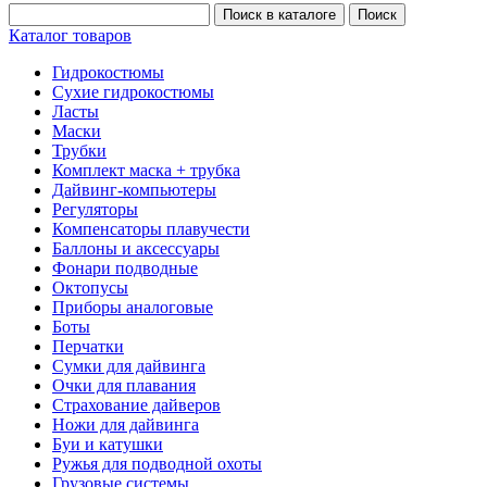
Каталог товаров
Гидрокостюмы
Сухие гидрокостюмы
Ласты
Маски
Трубки
Комплект маска + трубка
Дайвинг-компьютеры
Регуляторы
Компенсаторы плавучести
Баллоны и аксессуары
Фонари подводные
Октопусы
Приборы аналоговые
Боты
Перчатки
Сумки для дайвинга
Очки для плавания
Страхование дайверов
Ножи для дайвинга
Буи и катушки
Ружья для подводной охоты
Грузовые системы