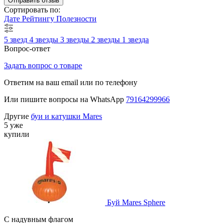
Отправить отзыв
Сортировать по:
Дате
Рейтингу
Полезности
5 звезд
4 звезды
3 звезды
2 звезды
1 звезда
Вопрос-ответ
Задать вопрос о товаре
Ответим на ваш email или по телефону
Или пишите вопросы на WhatsApp
79164299966
Другие
буи и катушки Mares
5 уже
купили
Буй Mares Sphere
С надувным флагом