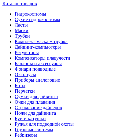
Каталог товаров
Гидрокостюмы
Сухие гидрокостюмы
Ласты
Маски
Трубки
Комплект маска + трубка
Дайвинг-компьютеры
Регуляторы
Компенсаторы плавучести
Баллоны и аксессуары
Фонари подводные
Октопусы
Приборы аналоговые
Боты
Перчатки
Сумки для дайвинга
Очки для плавания
Страхование дайверов
Ножи для дайвинга
Буи и катушки
Ружья для подводной охоты
Грузовые системы
Ребризеры