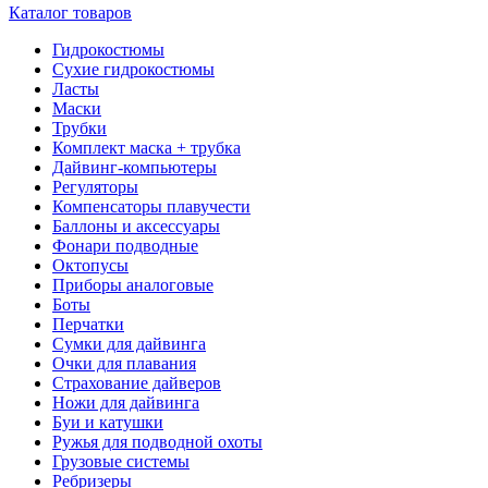
Каталог товаров
Гидрокостюмы
Сухие гидрокостюмы
Ласты
Маски
Трубки
Комплект маска + трубка
Дайвинг-компьютеры
Регуляторы
Компенсаторы плавучести
Баллоны и аксессуары
Фонари подводные
Октопусы
Приборы аналоговые
Боты
Перчатки
Сумки для дайвинга
Очки для плавания
Страхование дайверов
Ножи для дайвинга
Буи и катушки
Ружья для подводной охоты
Грузовые системы
Ребризеры