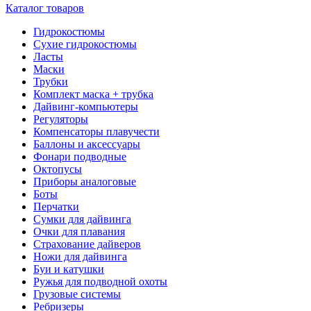
Каталог товаров
Гидрокостюмы
Сухие гидрокостюмы
Ласты
Маски
Трубки
Комплект маска + трубка
Дайвинг-компьютеры
Регуляторы
Компенсаторы плавучести
Баллоны и аксессуары
Фонари подводные
Октопусы
Приборы аналоговые
Боты
Перчатки
Сумки для дайвинга
Очки для плавания
Страхование дайверов
Ножи для дайвинга
Буи и катушки
Ружья для подводной охоты
Грузовые системы
Ребризеры