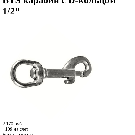
BTS карабин с D-кольцом
1/2"
2 170
руб.
+109 на счет
Есть на складе