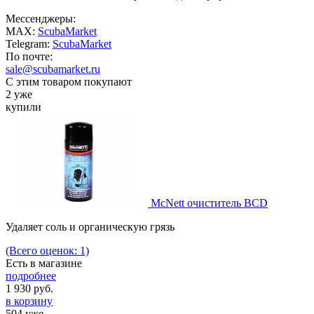
Мессенджеры:
MAX:
ScubaMarket
Telegram:
ScubaMarket
По почте:
sale@scubamarket.ru
С этим товаром покупают
2 уже
купили
McNett очиститель BCD
Удаляет соль и органическую грязь
(Всего оценок: 1)
Есть в магазине
подробнее
1 930
руб.
в корзину
504 уже