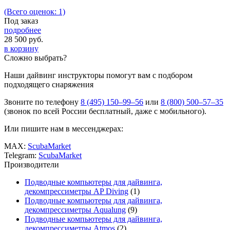
(Всего оценок: 1)
Под заказ
подробнее
28 500
руб.
в корзину
Сложно выбрать?
Наши дайвинг инструкторы помогут вам с подбором
подходящего снаряжения
Звоните по телефону
8 (495) 150–99–56
или
8 (800) 500–57–35
(звонок по всей России бесплатный, даже с мобильного).
Или пишите нам в мессенджерах:
MAX:
ScubaMarket
Telegram:
ScubaMarket
Производители
Подводные компьютеры для дайвинга,
декомпрессиметры AP Diving
(1)
Подводные компьютеры для дайвинга,
декомпрессиметры Aqualung
(9)
Подводные компьютеры для дайвинга,
декомпрессиметры Atmos
(2)