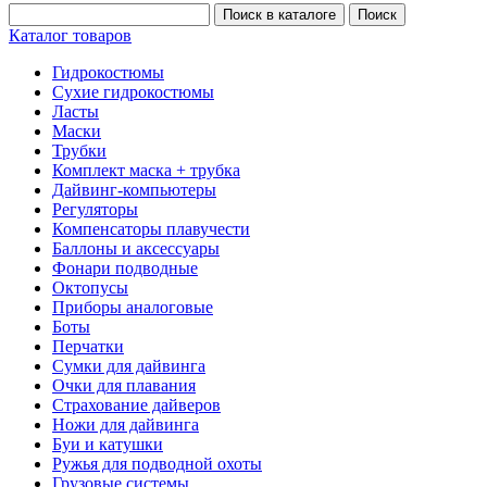
Каталог товаров
Гидрокостюмы
Сухие гидрокостюмы
Ласты
Маски
Трубки
Комплект маска + трубка
Дайвинг-компьютеры
Регуляторы
Компенсаторы плавучести
Баллоны и аксессуары
Фонари подводные
Октопусы
Приборы аналоговые
Боты
Перчатки
Сумки для дайвинга
Очки для плавания
Страхование дайверов
Ножи для дайвинга
Буи и катушки
Ружья для подводной охоты
Грузовые системы