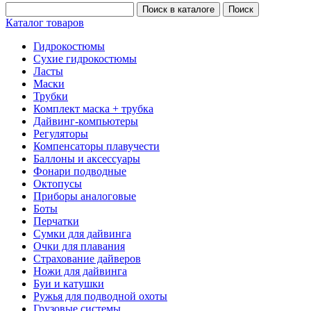
Каталог товаров
Гидрокостюмы
Сухие гидрокостюмы
Ласты
Маски
Трубки
Комплект маска + трубка
Дайвинг-компьютеры
Регуляторы
Компенсаторы плавучести
Баллоны и аксессуары
Фонари подводные
Октопусы
Приборы аналоговые
Боты
Перчатки
Сумки для дайвинга
Очки для плавания
Страхование дайверов
Ножи для дайвинга
Буи и катушки
Ружья для подводной охоты
Грузовые системы