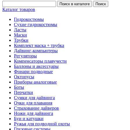
Каталог товаров
Гидрокостюмы
Сухие гидрокостюмы
Ласты
Маски
Трубки
Комплект маска + трубка
Дайвинг-компьютеры
Регуляторы
Компенсаторы плавучести
Баллоны и аксессуары
Фонари подводные
Октопусы
Приборы аналоговые
Боты
Перчатки
Сумки для дайвинга
Очки для плавания
Страхование дайверов
Ножи для дайвинга
Буи и катушки
Ружья для подводной охоты
Грузовые системы