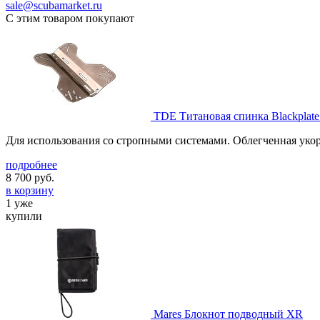
sale@scubamarket.ru
С этим товаром покупают
TDE Титановая спинка Blackplate 
Для использования со стропными системами. Облегченная уко
подробнее
8 700
руб.
в корзину
1 уже
купили
Mares Блокнот подводный XR