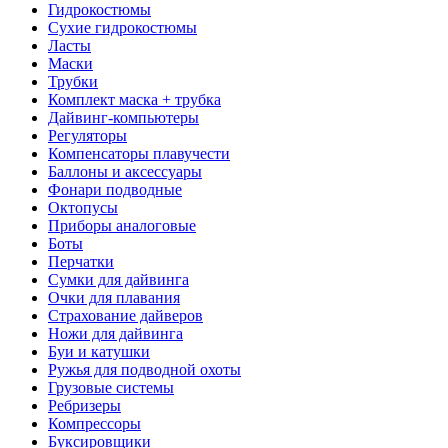
Гидрокостюмы
Сухие гидрокостюмы
Ласты
Маски
Трубки
Комплект маска + трубка
Дайвинг-компьютеры
Регуляторы
Компенсаторы плавучести
Баллоны и аксессуары
Фонари подводные
Октопусы
Приборы аналоговые
Боты
Перчатки
Сумки для дайвинга
Очки для плавания
Страхование дайверов
Ножи для дайвинга
Буи и катушки
Ружья для подводной охоты
Грузовые системы
Ребризеры
Компрессоры
Буксировщики