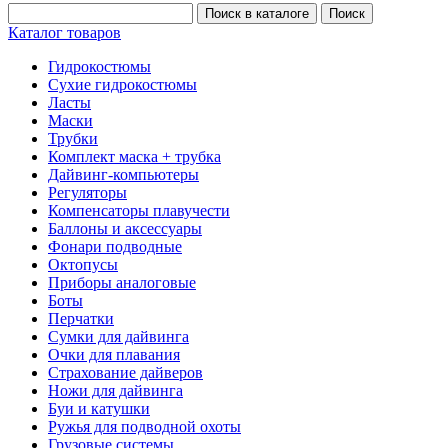
Каталог товаров
Гидрокостюмы
Сухие гидрокостюмы
Ласты
Маски
Трубки
Комплект маска + трубка
Дайвинг-компьютеры
Регуляторы
Компенсаторы плавучести
Баллоны и аксессуары
Фонари подводные
Октопусы
Приборы аналоговые
Боты
Перчатки
Сумки для дайвинга
Очки для плавания
Страхование дайверов
Ножи для дайвинга
Буи и катушки
Ружья для подводной охоты
Грузовые системы