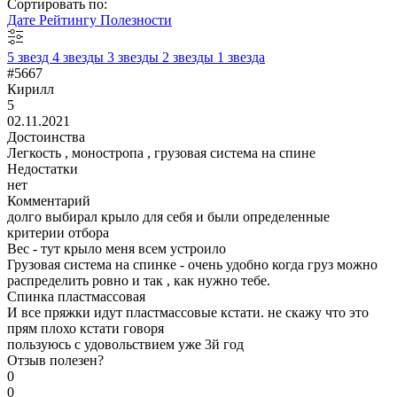
Сортировать по:
Дате
Рейтингу
Полезности
5 звезд
4 звезды
3 звезды
2 звезды
1 звезда
#5667
Кирилл
5
02.11.2021
Достоинства
Легкость , моностропа , грузовая система на спине
Недостатки
нет
Комментарий
долго выбирал крыло для себя и были определенные
критерии отбора
Вес - тут крыло меня всем устроило
Грузовая система на спинке - очень удобно когда груз можно
распределить ровно и так , как нужно тебе.
Спинка пластмассовая
И все пряжки идут пластмассовые кстати. не скажу что это
прям плохо кстати говоря
пользуюсь с удовольствием уже 3й год
Отзыв полезен?
0
0