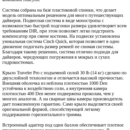
Система собрана на базе пластиковой спинки, что делает
модель оптимальным решением для много путешествующих
дайверов. Подвесная система в виде моностропы с
возможностью быстрой подгонки размера удовлетворяет всем
требованиям DIR, при этом позволяет легко подстроить
компенсатор при смене костюма. На подвеске установлена
уникальная система Cinch Quick, которая позволяет в одно
движение подогнать размер ремней не снимая системы.
Благодаря такому решению, система отлично подходи для
дайверов, чередующих погружения в мокрых и сухих
гидрокостюмах.
Крыло Traveler Pro с подъемной силой 30 lb (14 кг) сделано по
двухслойной технологии и отличается высокой прочностью.
Внешняя оболочка из нейлона плотностью 1000 Den
устойчива к воздействию соли, а внутренняя камера
плотностью 400 Den менее подвержена проколам, чем у
многих аналогов. А на сварные швы камеры производитель
дает пожизненную гарантию. Само крыло выделяется своей
оригинальной формой, способствующей легкому
поддержанию горизонтального тримма.
Встроенный адаптер под один баллон обеспечивает плотное