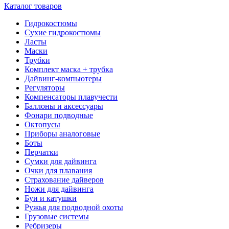
Каталог товаров
Гидрокостюмы
Сухие гидрокостюмы
Ласты
Маски
Трубки
Комплект маска + трубка
Дайвинг-компьютеры
Регуляторы
Компенсаторы плавучести
Баллоны и аксессуары
Фонари подводные
Октопусы
Приборы аналоговые
Боты
Перчатки
Сумки для дайвинга
Очки для плавания
Страхование дайверов
Ножи для дайвинга
Буи и катушки
Ружья для подводной охоты
Грузовые системы
Ребризеры