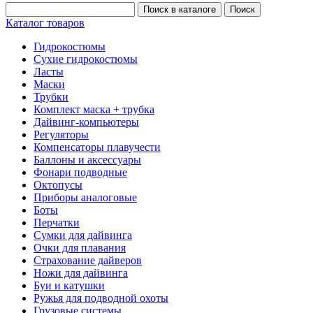
Каталог товаров
Гидрокостюмы
Сухие гидрокостюмы
Ласты
Маски
Трубки
Комплект маска + трубка
Дайвинг-компьютеры
Регуляторы
Компенсаторы плавучести
Баллоны и аксессуары
Фонари подводные
Октопусы
Приборы аналоговые
Боты
Перчатки
Сумки для дайвинга
Очки для плавания
Страхование дайверов
Ножи для дайвинга
Буи и катушки
Ружья для подводной охоты
Грузовые системы