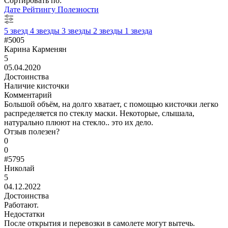
Сортировать по:
Дате
Рейтингу
Полезности
5 звезд
4 звезды
3 звезды
2 звезды
1 звезда
#5005
Карина Карменян
5
05.04.2020
Достоинства
Наличие кисточки
Комментарий
Большой объём, на долго хватает, с помощью кисточки легко
распределяется по стеклу маски. Некоторые, слышала,
натурально плюют на стекло.. это их дело.
Отзыв полезен?
0
0
#5795
Николай
5
04.12.2022
Достоинства
Работают.
Недостатки
После открытия и перевозки в самолете могут вытечь.