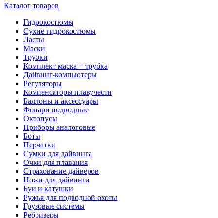
Каталог товаров
Гидрокостюмы
Сухие гидрокостюмы
Ласты
Маски
Трубки
Комплект маска + трубка
Дайвинг-компьютеры
Регуляторы
Компенсаторы плавучести
Баллоны и аксессуары
Фонари подводные
Октопусы
Приборы аналоговые
Боты
Перчатки
Сумки для дайвинга
Очки для плавания
Страхование дайверов
Ножи для дайвинга
Буи и катушки
Ружья для подводной охоты
Грузовые системы
Ребризеры