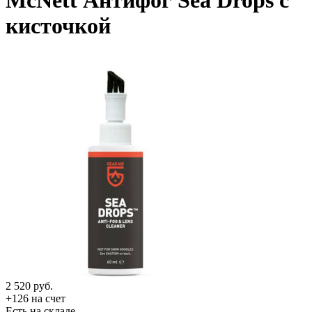
McNett Антифог Sea Drops с
кисточкой
2 520
руб.
+126 на счет
Есть на складе