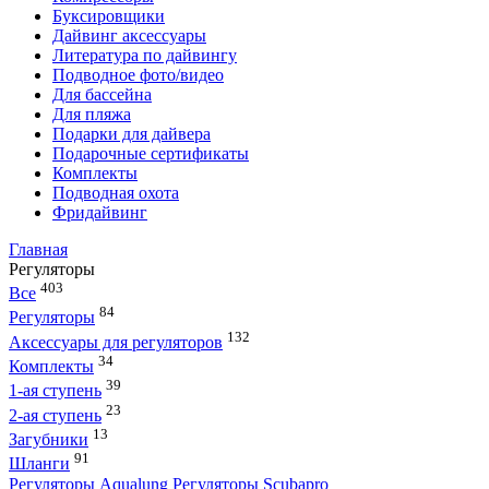
Буксировщики
Дайвинг аксессуары
Литература по дайвингу
Подводное фото/видео
Для бассейна
Для пляжа
Подарки для дайвера
Подарочные сертификаты
Комплекты
Подводная охота
Фридайвинг
Главная
Регуляторы
403
Все
84
Регуляторы
132
Аксессуары для регуляторов
34
Комплекты
39
1-ая ступень
23
2-ая ступень
13
Загубники
91
Шланги
Регуляторы Aqualung
Регуляторы Scubapro