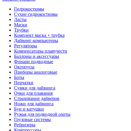
Гидрокостюмы
Сухие гидрокостюмы
Ласты
Маски
Трубки
Комплект маска + трубка
Дайвинг-компьютеры
Регуляторы
Компенсаторы плавучести
Баллоны и аксессуары
Фонари подводные
Октопусы
Приборы аналоговые
Боты
Перчатки
Сумки для дайвинга
Очки для плавания
Страхование дайверов
Ножи для дайвинга
Буи и катушки
Ружья для подводной охоты
Грузовые системы
Ребризеры
Компрессоры