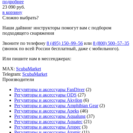
подробнее
23 090
руб.
в корзину
Сложно выбрать?
Наши дайвинг инструкторы помогут вам с подбором
подходящего снаряжения
Звоните по телефону
8 (495) 150–99–56
или
8 (800) 500–57–35
(звонок по всей России бесплатный, даже с мобильного).
Или пишите нам в мессенджерах:
MAX:
ScubaMarket
Telegram:
ScubaMarket
Производители
Регуляторы и аксессуары FanDiver
(2)
Регуляторы и аксессуары ODS
(27)
Регуляторы и аксессуары Akvilon
(6)
Регуляторы и аксессуары Amphibian Gear
(2)
Регуляторы и аксессуары Apeks
(46)
Регуляторы и аксессуары Aqualung
(37)
Регуляторы и аксессуары Aquatec
(21)
Регуляторы и аксессуары Aropec
(3)
Регуляторы и аксессуары Atomic
(11)