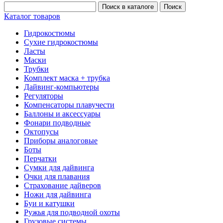
Каталог товаров
Гидрокостюмы
Сухие гидрокостюмы
Ласты
Маски
Трубки
Комплект маска + трубка
Дайвинг-компьютеры
Регуляторы
Компенсаторы плавучести
Баллоны и аксессуары
Фонари подводные
Октопусы
Приборы аналоговые
Боты
Перчатки
Сумки для дайвинга
Очки для плавания
Страхование дайверов
Ножи для дайвинга
Буи и катушки
Ружья для подводной охоты
Грузовые системы