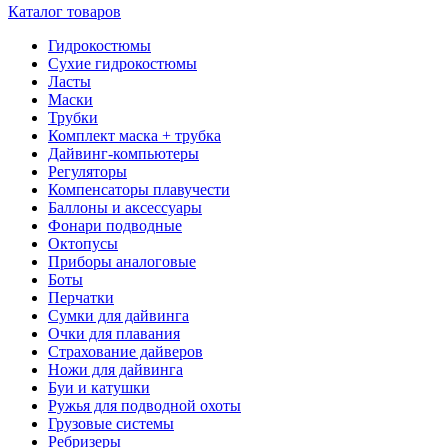
Каталог товаров
Гидрокостюмы
Сухие гидрокостюмы
Ласты
Маски
Трубки
Комплект маска + трубка
Дайвинг-компьютеры
Регуляторы
Компенсаторы плавучести
Баллоны и аксессуары
Фонари подводные
Октопусы
Приборы аналоговые
Боты
Перчатки
Сумки для дайвинга
Очки для плавания
Страхование дайверов
Ножи для дайвинга
Буи и катушки
Ружья для подводной охоты
Грузовые системы
Ребризеры