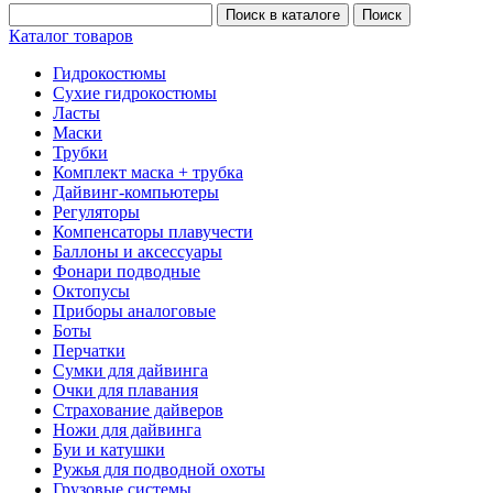
Каталог товаров
Гидрокостюмы
Сухие гидрокостюмы
Ласты
Маски
Трубки
Комплект маска + трубка
Дайвинг-компьютеры
Регуляторы
Компенсаторы плавучести
Баллоны и аксессуары
Фонари подводные
Октопусы
Приборы аналоговые
Боты
Перчатки
Сумки для дайвинга
Очки для плавания
Страхование дайверов
Ножи для дайвинга
Буи и катушки
Ружья для подводной охоты
Грузовые системы