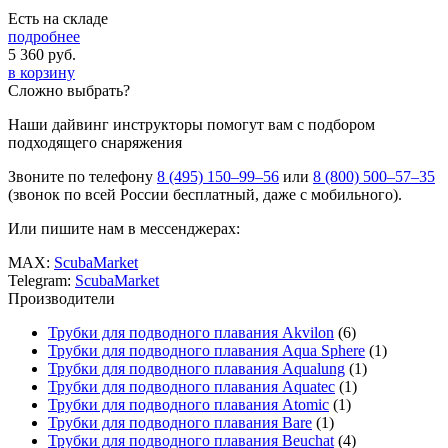
Есть на складе
подробнее
5 360
руб.
в корзину
Сложно выбрать?
Наши дайвинг инструкторы помогут вам с подбором
подходящего снаряжения
Звоните по телефону
8 (495) 150–99–56
или
8 (800) 500–57–35
(звонок по всей России бесплатный, даже с мобильного).
Или пишите нам в мессенджерах:
MAX:
ScubaMarket
Telegram:
ScubaMarket
Производители
Трубки для подводного плавания Akvilon
(6)
Трубки для подводного плавания Aqua Sphere
(1)
Трубки для подводного плавания Aqualung
(1)
Трубки для подводного плавания Aquatec
(1)
Трубки для подводного плавания Atomic
(1)
Трубки для подводного плавания Bare
(1)
Трубки для подводного плавания Beuchat
(4)