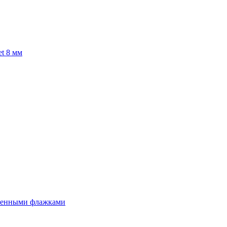
et 8 мм
есенными флажками