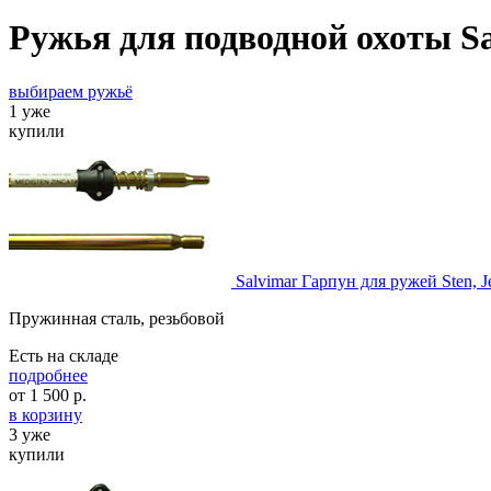
Ружья для подводной охоты S
выбираем ружьё
1 уже
купили
Salvimar Гарпун для ружей Sten, J
Пружинная сталь, резьбовой
Есть на складе
подробнее
от
1 500
р.
в корзину
3 уже
купили