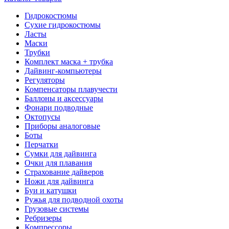
Гидрокостюмы
Сухие гидрокостюмы
Ласты
Маски
Трубки
Комплект маска + трубка
Дайвинг-компьютеры
Регуляторы
Компенсаторы плавучести
Баллоны и аксессуары
Фонари подводные
Октопусы
Приборы аналоговые
Боты
Перчатки
Сумки для дайвинга
Очки для плавания
Страхование дайверов
Ножи для дайвинга
Буи и катушки
Ружья для подводной охоты
Грузовые системы
Ребризеры
Компрессоры