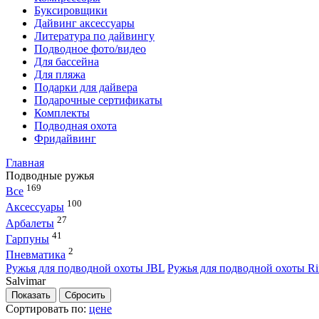
Буксировщики
Дайвинг аксессуары
Литература по дайвингу
Подводное фото/видео
Для бассейна
Для пляжа
Подарки для дайвера
Подарочные сертификаты
Комплекты
Подводная охота
Фридайвинг
Главная
Подводные ружья
169
Все
100
Аксессуары
27
Арбалеты
41
Гарпуны
2
Пневматика
Ружья для подводной охоты JBL
Ружья для подводной охоты Ri
Salvimar
Сортировать по:
цене