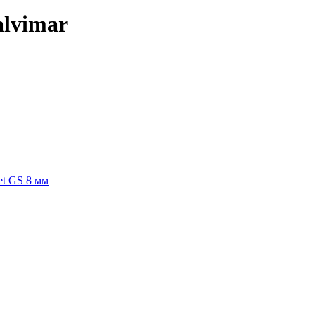
alvimar
et GS 8 мм