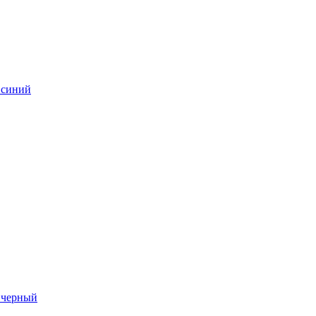
t синий
t черный