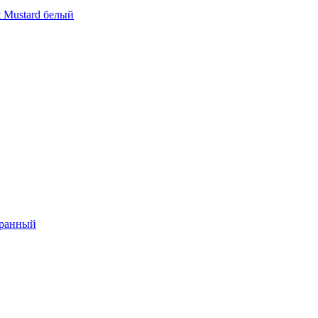
t Mustard белый
гранный