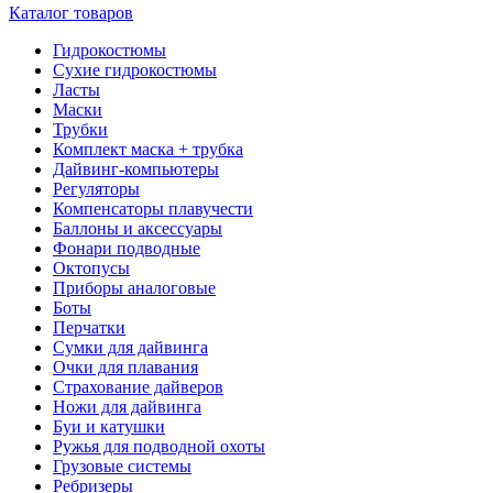
Каталог товаров
Гидрокостюмы
Сухие гидрокостюмы
Ласты
Маски
Трубки
Комплект маска + трубка
Дайвинг-компьютеры
Регуляторы
Компенсаторы плавучести
Баллоны и аксессуары
Фонари подводные
Октопусы
Приборы аналоговые
Боты
Перчатки
Сумки для дайвинга
Очки для плавания
Страхование дайверов
Ножи для дайвинга
Буи и катушки
Ружья для подводной охоты
Грузовые системы
Ребризеры