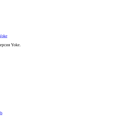
Yoke
ерсия Yoke.
lb