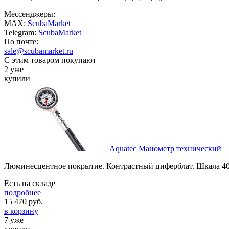
Мессенджеры:
MAX:
ScubaMarket
Telegram:
ScubaMarket
По почте:
sale@scubamarket.ru
С этим товаром покупают
2 уже
купили
Aquatec Манометр технический
Люминесцентное покрытие. Контрастный циферблат. Шкала 40
Есть на складе
подробнее
15 470
руб.
в корзину
7 уже