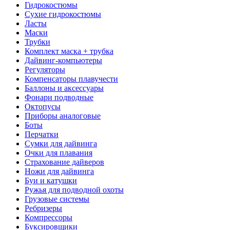
Гидрокостюмы
Сухие гидрокостюмы
Ласты
Маски
Трубки
Комплект маска + трубка
Дайвинг-компьютеры
Регуляторы
Компенсаторы плавучести
Баллоны и аксессуары
Фонари подводные
Октопусы
Приборы аналоговые
Боты
Перчатки
Сумки для дайвинга
Очки для плавания
Страхование дайверов
Ножи для дайвинга
Буи и катушки
Ружья для подводной охоты
Грузовые системы
Ребризеры
Компрессоры
Буксировщики