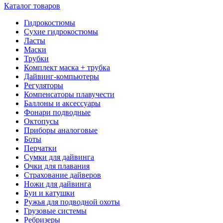
Каталог товаров
Гидрокостюмы
Сухие гидрокостюмы
Ласты
Маски
Трубки
Комплект маска + трубка
Дайвинг-компьютеры
Регуляторы
Компенсаторы плавучести
Баллоны и аксессуары
Фонари подводные
Октопусы
Приборы аналоговые
Боты
Перчатки
Сумки для дайвинга
Очки для плавания
Страхование дайверов
Ножи для дайвинга
Буи и катушки
Ружья для подводной охоты
Грузовые системы
Ребризеры