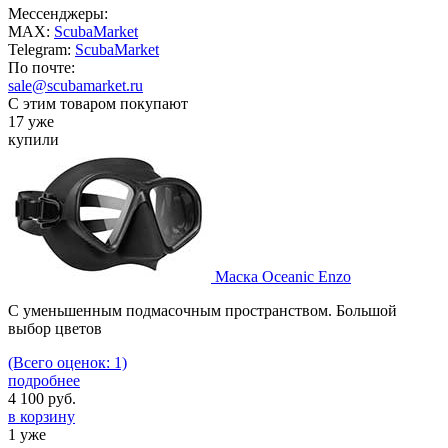
Мессенджеры:
MAX:
ScubaMarket
Telegram:
ScubaMarket
По почте:
sale@scubamarket.ru
С этим товаром покупают
17 уже
купили
Маска Oceanic Enzo
C уменьшенным подмасочным пространством. Большой
выбор цветов
(Всего оценок: 1)
подробнее
4 100
руб.
в корзину
1 уже