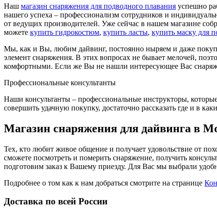
Наш
магазин снаряжения для подводного плавания
успешно раб
нашего успеха – профессионализм сотрудников и индивидуаль
от ведущих производителей. Уже сейчас в нашем магазине собр
можете
купить гидрокостюм
,
купить ласты
,
купить маску для 
Мы, как и Вы, любим дайвинг, постоянно ныряем и даже покуп
элемент снаряжения. В этих вопросах не бывает мелочей, поэт
комфортными. Если же Вы не нашли интересующее Вас снаряжен
Профессиональные консультанты
Наши консультанты – профессиональные инструкторы, которые 
совершить удачную покупку, достаточно рассказать где и в ка
Магазин снаряжения для дайвинга в М
Тех, кто любит живое общение и получает удовольствие от пох
сможете посмотреть и померить снаряжение, получить консульт
подготовим заказ к Вашему приезду. Для Вас мы выбрали удобн
Подробнее о том как к нам добраться смотрите на странице
Кон
Доставка по всей России