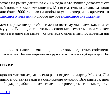
отает на рынке дайвинга с 2002 года и это лучшее доказательство
ный подход к каждому клиенту. Мы внимательно следим за нови
ано более 7000 товаров на любой вкус и размер, и ассортимент 
подводного плавания
и любое другое
подводное снаряжение
.
аем снаряжение для себя – именно поэтому мы знаем, как тщате
ому у нас Вы найдете не только основные элементы, но и множе
ие в нашем магазине – свяжитесь с нами и мы постараемся най
не просто знают снаряжение, но и готовы поделиться собственн
ких условиях Вы планируете погружаться – и мы подберем для Ва
оскве
одов по магазинам, мы всегда рады видеть по адресу Москва, Ло
ацию и оставить заказ на снаряжение нужного Вам размера, цвет
ый график работы, в том числе в вечернее время и в выходные.
такты
.