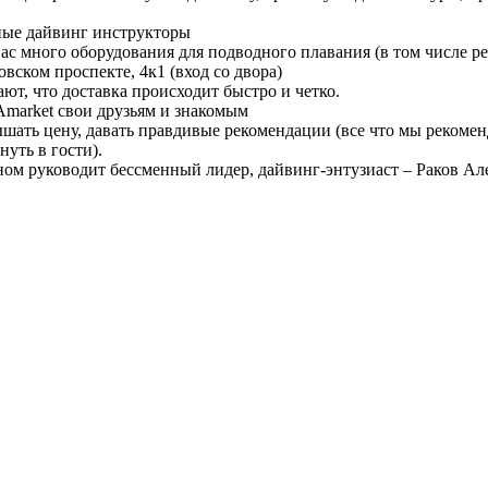
ные дайвинг инструкторы
ас много оборудования для подводного плавания (в том числе ре
ском проспекте, 4к1 (вход со двора)
ют, что доставка происходит быстро и четко.
arket свои друзьям и знакомым
авышать цену, давать правдивые рекомендации (все что мы реко
нуть в гости).
ом руководит бессменный лидер, дайвинг-энтузиаст – Раков Ал