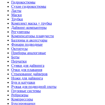
Гидрокостюмы
Сухие гидрокостюмы
Ласты
Маски
Трубки
Комплект маска + трубка
Дайвинг-компьютеры
Регуляторы
Компенсаторы плавучести
Баллоны и аксессуары
Фонари подводные
Октопусы
Приборы аналоговые
Боты
Перчатки
Сумки для дайвинга
Очки для плавания
Страхование дайверов
Ножи для дайвинга
Буи и катушки
Ружья для подводной охоты
Грузовые системы
Ребризеры
Компрессоры
Буксировщики