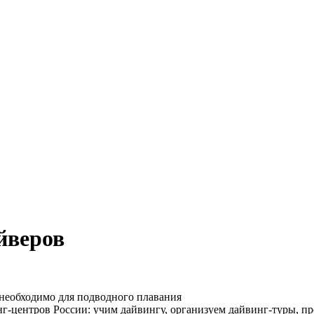
йверов
 необходимо для подводного плавания
нг-центров России
: учим дайвингу, организуем дайвинг-туры, п