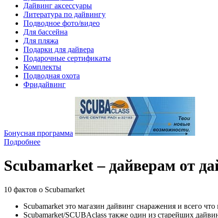
Дайвинг аксессуары
Литература по дайвингу
Подводное фото/видео
Для бассейна
Для пляжа
Подарки для дайвера
Подарочные сертификаты
Комплекты
Подводная охота
Фридайвинг
Бонусная программа
Подробнее
Scubamarket – дайверам от да
10 фактов о Scubamarket
Scubamarket это
магазин дайвинг снаражения
и всего что
Scubamarket/SCUBAclass также
один из старейших дайви