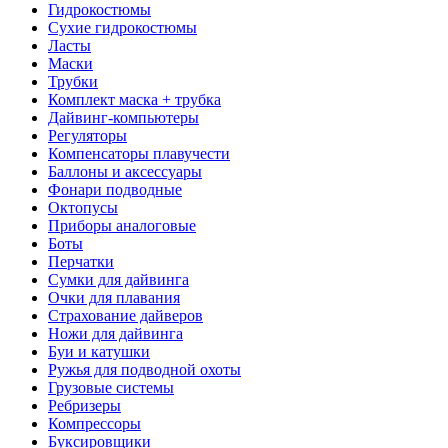
Гидрокостюмы
Сухие гидрокостюмы
Ласты
Маски
Трубки
Комплект маска + трубка
Дайвинг-компьютеры
Регуляторы
Компенсаторы плавучести
Баллоны и аксессуары
Фонари подводные
Октопусы
Приборы аналоговые
Боты
Перчатки
Сумки для дайвинга
Очки для плавания
Страхование дайверов
Ножи для дайвинга
Буи и катушки
Ружья для подводной охоты
Грузовые системы
Ребризеры
Компрессоры
Буксировщики