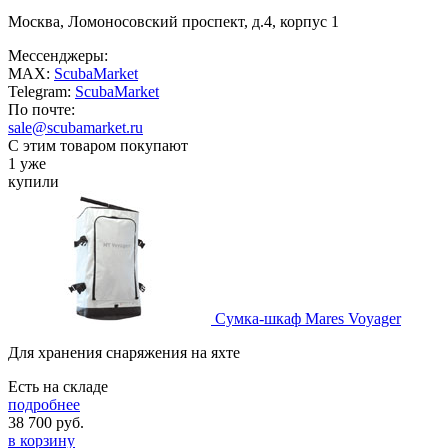
Москва, Ломоносовский проспект, д.4, корпус 1
Мессенджеры:
MAX:
ScubaMarket
Telegram:
ScubaMarket
По почте:
sale@scubamarket.ru
С этим товаром покупают
1 уже
купили
Сумка-шкаф Mares Voyager
Для хранения снаряжения на яхте
Есть на складе
подробнее
38 700
руб.
в корзину