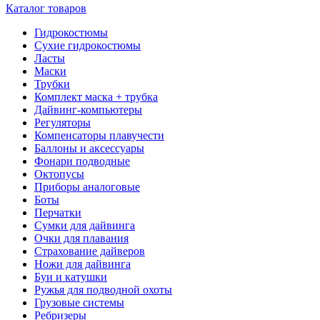
Каталог товаров
Гидрокостюмы
Сухие гидрокостюмы
Ласты
Маски
Трубки
Комплект маска + трубка
Дайвинг-компьютеры
Регуляторы
Компенсаторы плавучести
Баллоны и аксессуары
Фонари подводные
Октопусы
Приборы аналоговые
Боты
Перчатки
Сумки для дайвинга
Очки для плавания
Страхование дайверов
Ножи для дайвинга
Буи и катушки
Ружья для подводной охоты
Грузовые системы
Ребризеры