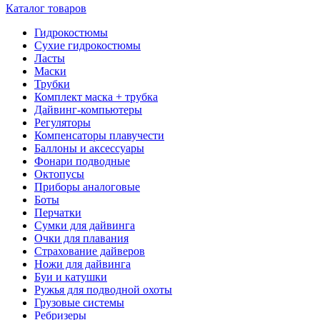
Каталог товаров
Гидрокостюмы
Сухие гидрокостюмы
Ласты
Маски
Трубки
Комплект маска + трубка
Дайвинг-компьютеры
Регуляторы
Компенсаторы плавучести
Баллоны и аксессуары
Фонари подводные
Октопусы
Приборы аналоговые
Боты
Перчатки
Сумки для дайвинга
Очки для плавания
Страхование дайверов
Ножи для дайвинга
Буи и катушки
Ружья для подводной охоты
Грузовые системы
Ребризеры