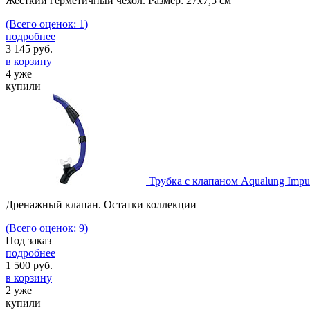
Жесткий герметичный чехол. Размер: 27х7,5 см
(Всего оценок: 1)
подробнее
3 145
руб.
в корзину
4 уже
купили
Трубка с клапаном Aqualung Impul
Дренажный клапан. Остатки коллекции
(Всего оценок: 9)
Под заказ
подробнее
1 500
руб.
в корзину
2 уже
купили