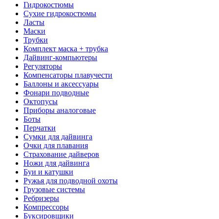
Гидрокостюмы
Сухие гидрокостюмы
Ласты
Маски
Трубки
Комплект маска + трубка
Дайвинг-компьютеры
Регуляторы
Компенсаторы плавучести
Баллоны и аксессуары
Фонари подводные
Октопусы
Приборы аналоговые
Боты
Перчатки
Сумки для дайвинга
Очки для плавания
Страхование дайверов
Ножи для дайвинга
Буи и катушки
Ружья для подводной охоты
Грузовые системы
Ребризеры
Компрессоры
Буксировщики