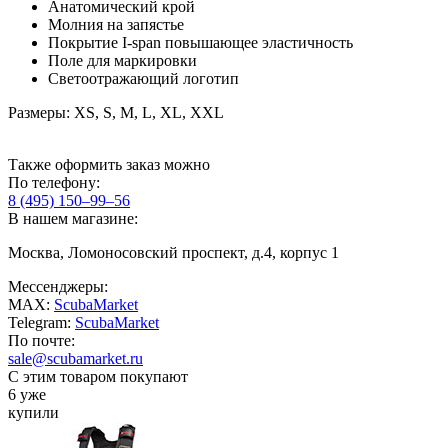
Анатомический крой
Молния на запястье
Покрытие I-span повышающее эластичность
Поле для маркировки
Светоотражающий логотип
Размеры: XS, S, M, L, XL, XXL
Также оформить заказ можно
По телефону:
8 (495) 150–99–56
В нашем магазине:
Москва, Ломоносовский проспект, д.4, корпус 1
Мессенджеры:
MAX:
ScubaMarket
Telegram:
ScubaMarket
По почте:
sale@scubamarket.ru
С этим товаром покупают
6 уже
купили