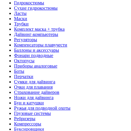
Гидрокостюмы
Сухие гидрокостюмы
Ласты
Маски
Трубки
Комплект маска + трубка
Дайвинг-компьютеры
Регуляторы
Компенсаторы плавучести
Баллоны и аксессуары
Фонари подводные
Октопусы
Приборы аналоговые
Боты
Перчатки
Сумки для дайвинга
Очки для плавания
Страхование дайверов
Ножи для дайвинга
Буи и катушки
Ружья для подводной охоты
Грузовые системы
Ребризеры
Компрессоры
Буксировщики