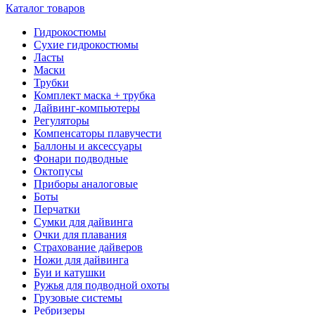
Каталог товаров
Гидрокостюмы
Сухие гидрокостюмы
Ласты
Маски
Трубки
Комплект маска + трубка
Дайвинг-компьютеры
Регуляторы
Компенсаторы плавучести
Баллоны и аксессуары
Фонари подводные
Октопусы
Приборы аналоговые
Боты
Перчатки
Сумки для дайвинга
Очки для плавания
Страхование дайверов
Ножи для дайвинга
Буи и катушки
Ружья для подводной охоты
Грузовые системы
Ребризеры