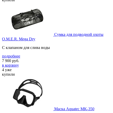
Сумка для подводной охоты
O.M.E.R. Mega Dry
С клапаном для слива воды
подробнее
7 900
руб.
в корзину
4 уже
купили
Маска Aquatec MK-350