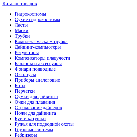
Каталог товаров
Гидрокостюмы
Сухие гидрокостюмы
Ласты
Маски
Трубки
Комплект маска + трубка
Дайвинг-компьютеры
Регуляторы
Компенсаторы плавучести
Баллоны и аксессуары
Фонари подводные
Октопусы
Приборы аналоговые
Боты
Перчатки
Сумки для дайвинга
Очки для плавания
Страхование дайверов
Ножи для дайвинга
Буи и катушки
Ружья для подводной охоты
Грузовые системы
Ребризеры