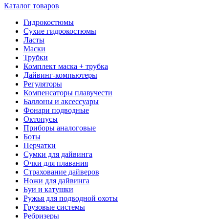
Каталог товаров
Гидрокостюмы
Сухие гидрокостюмы
Ласты
Маски
Трубки
Комплект маска + трубка
Дайвинг-компьютеры
Регуляторы
Компенсаторы плавучести
Баллоны и аксессуары
Фонари подводные
Октопусы
Приборы аналоговые
Боты
Перчатки
Сумки для дайвинга
Очки для плавания
Страхование дайверов
Ножи для дайвинга
Буи и катушки
Ружья для подводной охоты
Грузовые системы
Ребризеры