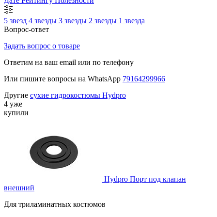
Дате
Рейтингу
Полезности
5 звезд
4 звезды
3 звезды
2 звезды
1 звезда
Вопрос-ответ
Задать вопрос о товаре
Ответим на ваш email или по телефону
Или пишите вопросы на WhatsApp
79164299966
Другие
сухие гидрокостюмы Hydpro
4 уже
купили
Hydpro Порт под клапан
внешний
Для триламинатных костюмов