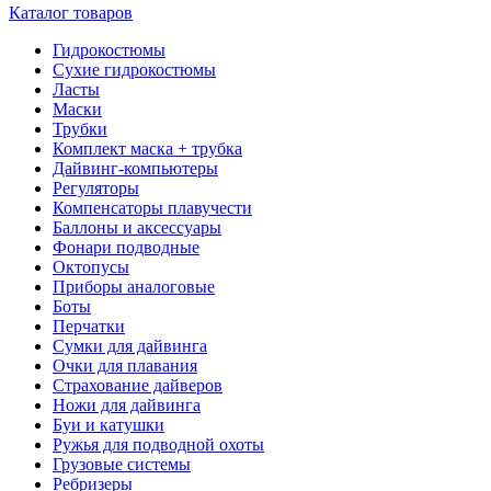
Каталог товаров
Гидрокостюмы
Сухие гидрокостюмы
Ласты
Маски
Трубки
Комплект маска + трубка
Дайвинг-компьютеры
Регуляторы
Компенсаторы плавучести
Баллоны и аксессуары
Фонари подводные
Октопусы
Приборы аналоговые
Боты
Перчатки
Сумки для дайвинга
Очки для плавания
Страхование дайверов
Ножи для дайвинга
Буи и катушки
Ружья для подводной охоты
Грузовые системы
Ребризеры