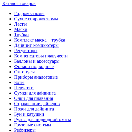
Каталог товаров
Гидрокостюмы
Сухие гидрокостюмы
Ласты
Маски
Трубки
Комплект маска + трубка
Дайвинг-компьютеры
Регуляторы
Компенсаторы плавучести
Баллоны и аксессуары
Фонари подводные
Октопусы
Приборы аналоговые
Боты
Перчатки
Сумки для дайвинга
Очки для плавания
Страхование дайверов
Ножи для дайвинга
Буи и катушки
Ружья для подводной охоты
Грузовые системы
Ребризеры