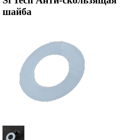
Si Tech Анти-скользящая
шайба