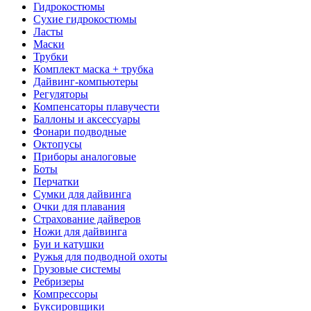
Гидрокостюмы
Сухие гидрокостюмы
Ласты
Маски
Трубки
Комплект маска + трубка
Дайвинг-компьютеры
Регуляторы
Компенсаторы плавучести
Баллоны и аксессуары
Фонари подводные
Октопусы
Приборы аналоговые
Боты
Перчатки
Сумки для дайвинга
Очки для плавания
Страхование дайверов
Ножи для дайвинга
Буи и катушки
Ружья для подводной охоты
Грузовые системы
Ребризеры
Компрессоры
Буксировщики