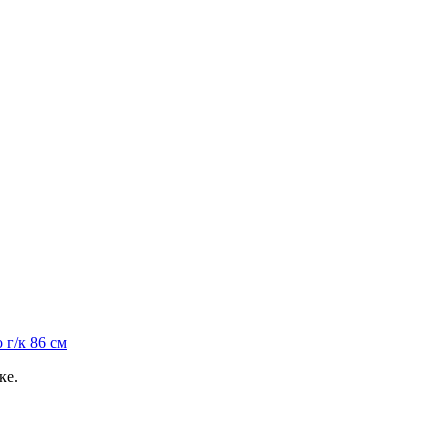
 г/к 86 см
ке.