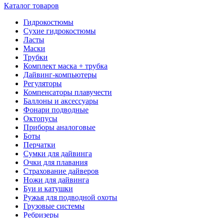
Каталог товаров
Гидрокостюмы
Сухие гидрокостюмы
Ласты
Маски
Трубки
Комплект маска + трубка
Дайвинг-компьютеры
Регуляторы
Компенсаторы плавучести
Баллоны и аксессуары
Фонари подводные
Октопусы
Приборы аналоговые
Боты
Перчатки
Сумки для дайвинга
Очки для плавания
Страхование дайверов
Ножи для дайвинга
Буи и катушки
Ружья для подводной охоты
Грузовые системы
Ребризеры