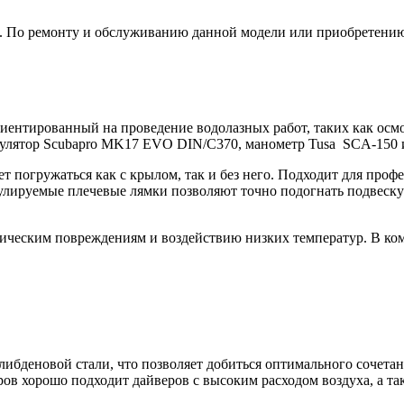
е. По ремонту и обслуживанию данной модели или приобретению
ентированный на проведение водолазных работ, таких как осмот
регулятор Scubapro MK17 EVO DIN/С370, манометр Tusa SCA-150 
т погружаться как с крылом, так и без него. Подходит для проф
лируемые плечевые лямки позволяют точно подогнать подвеску п
ическим повреждениям и воздействию низких температур. В ком
ибденовой стали, что позволяет добиться оптимального сочетан
ров хорошо подходит дайверов с высоким расходом воздуха, а 