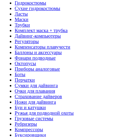
Гидрокостюмы
Сухие гидрокостюмы
Ласты
Маски
Трубки
Комплект маска + трубка
Дайвинг-компьютеры
Регуляторы
Компенсаторы плавучести
Баллоны и аксессуары
Фонари подводные
Октопусы
Приборы аналоговые
Боты
Перчатки
Сумки для дайвинга
Очки для плавания
Страхование дайверов
Ножи для дайвинга
Буи и катушки
Ружья для подводной охоты
Грузовые системы
Ребризеры
Компрессоры
Буксировщики