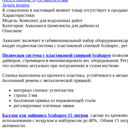
Задать вопрос
К сожалению в настоящий момент товар отсутствует в продаж
Характеристики
Модель:
Комплект для водолазных работ
Категория:
Акваланги (комплекты для дайвинга)
Описание
Акваланг включает в себяминимальный набор оборудования,ори
входят подвесная система с пластиковой спинкой Scubapro , 
Подвесная система c пластиковой спинкой Scubapro
позволяе
дайверов, стремящихся минимизировать вес оборудования. Регу
что особенно актуально при погружениях в сухом костюме.
Спинка выполнена из прочного пластика, устойчивого к механ
баллонный ремень с металлической пряжкой.
материал спинки: углепластик
стропа 5 мм
баллонная пряжка из нержавеющей стали
регулируемые плечевые лямки
Баллон для дайвинга Scubapro 15 литров
сделан из хромомол
использования с воздухом и найтроксом до 40%. Объем 15 лит
активности.