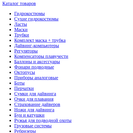
Каталог товаров
Гидрокостюмы
Сухие гидрокостюмы
Ласты
Маски
Трубки
Комплект маска + трубка
Дайвинг-компьютеры
Регуляторы
Компенсаторы плавучести
Баллоны и аксессуары
Фонари подводные
Октопусы
Приборы аналоговые
Боты
Перчатки
Сумки для дайвинга
Очки для плавания
Страхование дайверов
Ножи для дайвинга
Буи и катушки
Ружья для подводной охоты
Грузовые системы
Ребризеры