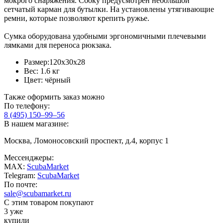
мокрого снаряжения. Сбоку предусмотрен небольшой
сетчатый карман для бутылки. На установлены утягивающие
ремни, которые позволяют крепить ружье.
Сумка оборудована удобными эргономичными плечевыми
лямками для переноса рюкзака.
Размер:120х30х28
Вес: 1.6 кг
Цвет: чёрный
Также оформить заказ можно
По телефону:
8 (495) 150–99–56
В нашем магазине:
Москва, Ломоносовский проспект, д.4, корпус 1
Мессенджеры:
MAX:
ScubaMarket
Telegram:
ScubaMarket
По почте:
sale@scubamarket.ru
С этим товаром покупают
3 уже
купили