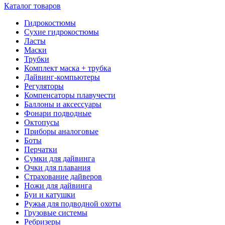
Каталог товаров
Гидрокостюмы
Сухие гидрокостюмы
Ласты
Маски
Трубки
Комплект маска + трубка
Дайвинг-компьютеры
Регуляторы
Компенсаторы плавучести
Баллоны и аксессуары
Фонари подводные
Октопусы
Приборы аналоговые
Боты
Перчатки
Сумки для дайвинга
Очки для плавания
Страхование дайверов
Ножи для дайвинга
Буи и катушки
Ружья для подводной охоты
Грузовые системы
Ребризеры