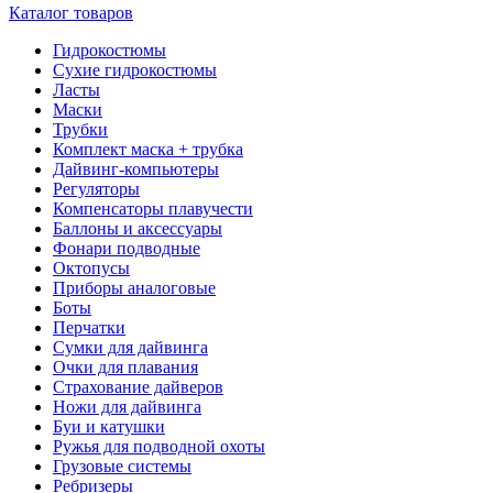
Каталог товаров
Гидрокостюмы
Сухие гидрокостюмы
Ласты
Маски
Трубки
Комплект маска + трубка
Дайвинг-компьютеры
Регуляторы
Компенсаторы плавучести
Баллоны и аксессуары
Фонари подводные
Октопусы
Приборы аналоговые
Боты
Перчатки
Сумки для дайвинга
Очки для плавания
Страхование дайверов
Ножи для дайвинга
Буи и катушки
Ружья для подводной охоты
Грузовые системы
Ребризеры