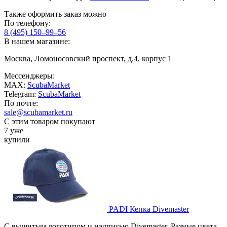
Также оформить заказ можно
По телефону:
8 (495) 150–99–56
В нашем магазине:
Москва, Ломоносовский проспект, д.4, корпус 1
Мессенджеры:
MAX:
ScubaMarket
Telegram:
ScubaMarket
По почте:
sale@scubamarket.ru
С этим товаром покупают
7 уже
купили
PADI Кепка Divemaster
С вышитым логотипом и надписью Divemaster. Разные цвета