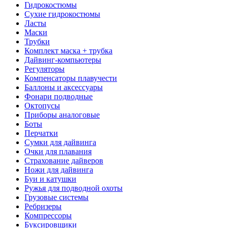
Гидрокостюмы
Сухие гидрокостюмы
Ласты
Маски
Трубки
Комплект маска + трубка
Дайвинг-компьютеры
Регуляторы
Компенсаторы плавучести
Баллоны и аксессуары
Фонари подводные
Октопусы
Приборы аналоговые
Боты
Перчатки
Сумки для дайвинга
Очки для плавания
Страхование дайверов
Ножи для дайвинга
Буи и катушки
Ружья для подводной охоты
Грузовые системы
Ребризеры
Компрессоры
Буксировщики