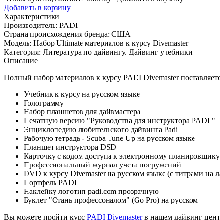
Добавить в корзину
Характеристики
Производитель:
PADI
Страна происхождения бренда:
США
Модель:
Набор Ultimate материалов к курсу Divemaster
Категория:
Литература по дайвингу. Дайвинг учебники
Описание
Полный набор материалов к курсу PADI Divemaster поставляет
Учебник к курсу на русском языке
Голограмму
Набор планшетов для дайвмастера
Печатную версию "Руководства для инструктора PADI "
Энциклопедию любительского дайвинга Padi
Рабочую тетрадь - Scuba Tune Up на русском языке
Планшет инструктора DSD
Карточку с кодом доступа к электронному планировщик
Профессиональный журнал учета погружений
DVD к курсу Divemaster на русском языке (c титрами на 
Портфель PADI
Наклейку логотип padi.com прозрачную
Буклет "Стань профессоналом" (Go Pro) на русском
Вы можете пройти курс
PADI Divemaster
в нашем дайвинг цент