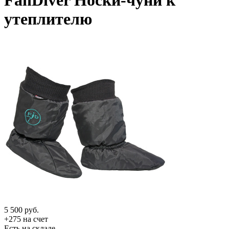
FanDiver Носки-чуни к
утеплителю
5 500
руб.
+275 на счет
Есть на складе