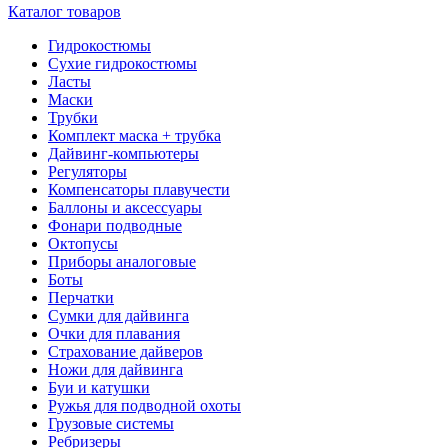
Каталог товаров
Гидрокостюмы
Сухие гидрокостюмы
Ласты
Маски
Трубки
Комплект маска + трубка
Дайвинг-компьютеры
Регуляторы
Компенсаторы плавучести
Баллоны и аксессуары
Фонари подводные
Октопусы
Приборы аналоговые
Боты
Перчатки
Сумки для дайвинга
Очки для плавания
Страхование дайверов
Ножи для дайвинга
Буи и катушки
Ружья для подводной охоты
Грузовые системы
Ребризеры