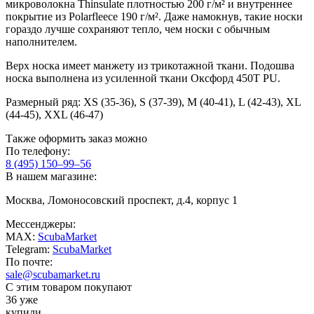
микроволокна Thinsulate плотностью 200 г/м² и внутреннее
покрытие из Polarfleece 190 г/м². Даже намокнув, такие носки
гораздо лучше сохраняют тепло, чем носки с обычным
наполнителем.
Верх носка имеет манжету из трикотажной ткани. Подошва
носка выполнена из усиленной ткани Оксфорд 450Т PU.
Размерный ряд: XS (35-36), S (37-39), M (40-41), L (42-43), XL
(44-45), XXL (46-47)
Также оформить заказ можно
По телефону:
8 (495) 150–99–56
В нашем магазине:
Москва, Ломоносовский проспект, д.4, корпус 1
Мессенджеры:
MAX:
ScubaMarket
Telegram:
ScubaMarket
По почте:
sale@scubamarket.ru
С этим товаром покупают
36 уже
купили