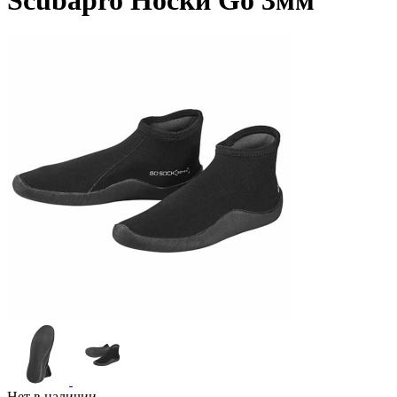
Scubapro Носки Go 3мм
Нет в наличии