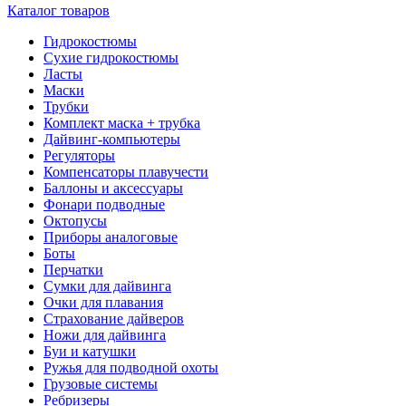
Каталог товаров
Гидрокостюмы
Сухие гидрокостюмы
Ласты
Маски
Трубки
Комплект маска + трубка
Дайвинг-компьютеры
Регуляторы
Компенсаторы плавучести
Баллоны и аксессуары
Фонари подводные
Октопусы
Приборы аналоговые
Боты
Перчатки
Сумки для дайвинга
Очки для плавания
Страхование дайверов
Ножи для дайвинга
Буи и катушки
Ружья для подводной охоты
Грузовые системы
Ребризеры