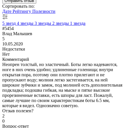
Отправить отзыв
Сортировать по:
Дате
Рейтингу
Полезности
5 звезд
4 звезды
3 звезды
2 звезды
1 звезда
#5454
Влад Малышев
5
10.05.2020
Недостатки
Нет
Комментарий
Неопрен толстый, но эластичный. Боты легко надеваются,
ноге в них очень удобно; удлиненные голенища; внутри
открытая пора, поэтому они плотно прилегают и не
пропускают воду; молния легко застегивается, на ней
широкие зубчики и замок, под молнией есть дополнительная
подкладка; подошва гибкая, на мыске и пятке высокие
прорезиненные вставки, есть шпоры для ласт. Пожалуй,
самые лучшие по своим характеристикам боты 6.5 мм,
которые я видел. Однозначно советую.
Отзыв полезен?
2
0
Вопрос-ответ