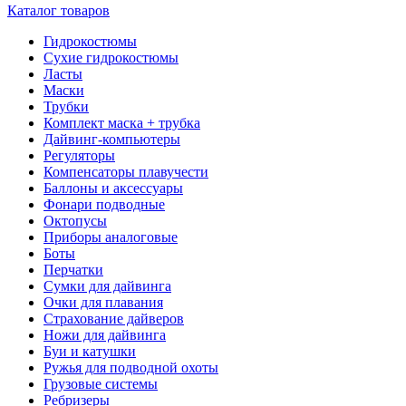
Каталог товаров
Гидрокостюмы
Сухие гидрокостюмы
Ласты
Маски
Трубки
Комплект маска + трубка
Дайвинг-компьютеры
Регуляторы
Компенсаторы плавучести
Баллоны и аксессуары
Фонари подводные
Октопусы
Приборы аналоговые
Боты
Перчатки
Сумки для дайвинга
Очки для плавания
Страхование дайверов
Ножи для дайвинга
Буи и катушки
Ружья для подводной охоты
Грузовые системы
Ребризеры