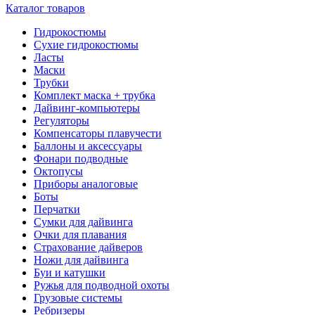
Каталог товаров
Гидрокостюмы
Сухие гидрокостюмы
Ласты
Маски
Трубки
Комплект маска + трубка
Дайвинг-компьютеры
Регуляторы
Компенсаторы плавучести
Баллоны и аксессуары
Фонари подводные
Октопусы
Приборы аналоговые
Боты
Перчатки
Сумки для дайвинга
Очки для плавания
Страхование дайверов
Ножи для дайвинга
Буи и катушки
Ружья для подводной охоты
Грузовые системы
Ребризеры