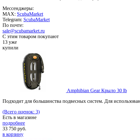
Мессенджеры:
MAX:
ScubaMarket
Telegram:
ScubaMarket
По почте:
sale@scubamarket.ru
С этим товаром покупают
13 уже
купили
Amphibian Gear Крыло 30 lb
Подходит для большинства подвесных систем. Для использова
(Всего оценок: 3)
Есть в магазине
подробнее
33 750
руб.
в корзину