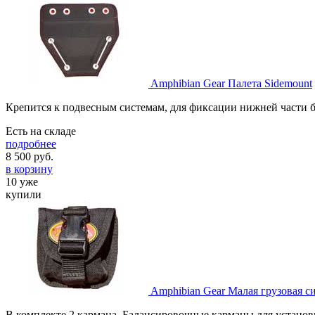
Amphibian Gear Палета Sidemount
Крепится к подвесным системам, для фиксации нижней части 
Есть на складе
подробнее
8 500
руб.
в корзину
10 уже
купили
Amphibian Gear Малая грузовая с
В комплекте 2 кармана. Балансировочные карманы для устано