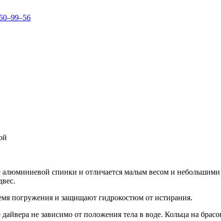
150–99–56
ой
азе алюминиевой спинки и отличается малым весом и небольшими
двес.
ремя погружения и защищают гидрокостюм от истирания.
дайвера не зависимо от положения тела в воде. Кольца на брас