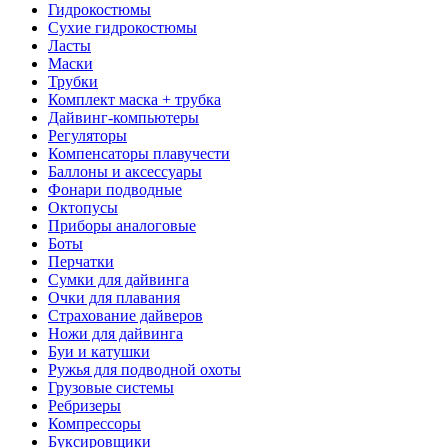
Гидрокостюмы
Сухие гидрокостюмы
Ласты
Маски
Трубки
Комплект маска + трубка
Дайвинг-компьютеры
Регуляторы
Компенсаторы плавучести
Баллоны и аксессуары
Фонари подводные
Октопусы
Приборы аналоговые
Боты
Перчатки
Сумки для дайвинга
Очки для плавания
Страхование дайверов
Ножи для дайвинга
Буи и катушки
Ружья для подводной охоты
Грузовые системы
Ребризеры
Компрессоры
Буксировщики