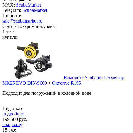
MAX:
ScubaMarket
Telegram:
ScubaMarket
По почте:
sale@scubamarket.ru
С этим товаром покупают
1 уже
купили
Комплект Scubapro Регулятор
MK25 EVO DIN/S600 + Октопус R195
Подходит для погружений в холодной воде
Под заказ
подробнее
199 500
руб.
в корзину
15 уже