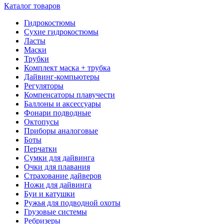
Каталог товаров
Гидрокостюмы
Сухие гидрокостюмы
Ласты
Маски
Трубки
Комплект маска + трубка
Дайвинг-компьютеры
Регуляторы
Компенсаторы плавучести
Баллоны и аксессуары
Фонари подводные
Октопусы
Приборы аналоговые
Боты
Перчатки
Сумки для дайвинга
Очки для плавания
Страхование дайверов
Ножи для дайвинга
Буи и катушки
Ружья для подводной охоты
Грузовые системы
Ребризеры