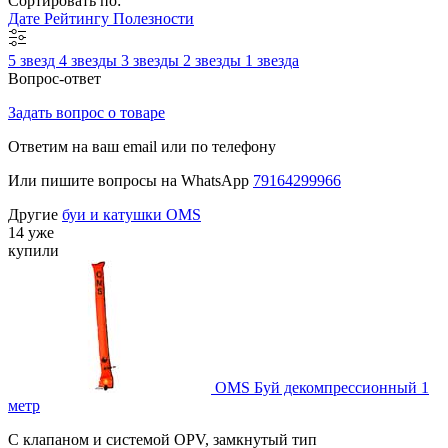
Сортировать по:
Дате
Рейтингу
Полезности
5 звезд
4 звезды
3 звезды
2 звезды
1 звезда
Вопрос-ответ
Задать вопрос о товаре
Ответим на ваш email или по телефону
Или пишите вопросы на WhatsApp
79164299966
Другие
буи и катушки OMS
14 уже
купили
OMS Буй декомпрессионный 1
метр
С клапаном и системой OPV, замкнутый тип