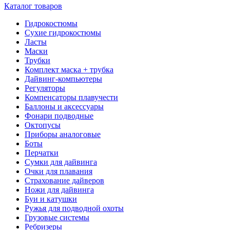
Каталог товаров
Гидрокостюмы
Сухие гидрокостюмы
Ласты
Маски
Трубки
Комплект маска + трубка
Дайвинг-компьютеры
Регуляторы
Компенсаторы плавучести
Баллоны и аксессуары
Фонари подводные
Октопусы
Приборы аналоговые
Боты
Перчатки
Сумки для дайвинга
Очки для плавания
Страхование дайверов
Ножи для дайвинга
Буи и катушки
Ружья для подводной охоты
Грузовые системы
Ребризеры