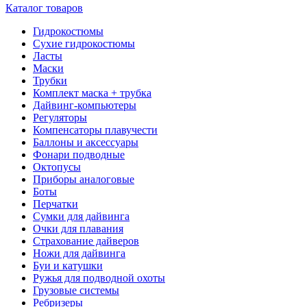
Каталог товаров
Гидрокостюмы
Сухие гидрокостюмы
Ласты
Маски
Трубки
Комплект маска + трубка
Дайвинг-компьютеры
Регуляторы
Компенсаторы плавучести
Баллоны и аксессуары
Фонари подводные
Октопусы
Приборы аналоговые
Боты
Перчатки
Сумки для дайвинга
Очки для плавания
Страхование дайверов
Ножи для дайвинга
Буи и катушки
Ружья для подводной охоты
Грузовые системы
Ребризеры