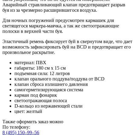
Аварийный стравливающий клапан предотвращает разрыв
буя из за чрезмерно расширившегося воздуха.
Для ночных погружений предусмотрен кармашек для
светящегося маркера-маячка, а так же светоотражающие
полоски в верхней части буя.
Эластичный ремень фиксирует буй в свернутом виде, что дает
возможность зафиксировать буй на BCD и предотвращает его
произвольное раскрытие.
материал: ПВХ
габариты: 180 см х 15 см
подъемная сила: 12 литров
клапан орального поддува/поддува от BCD
клапан сброса излишнего давления
самогерметизирующаяся система
карман под фонарик
светоотражающая полоса
D-кольцо из нержавеющей стали
цвет: желтый
Также оформить заказ можно
По телефону:
8 (495) 150–99–56