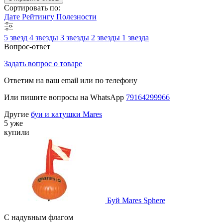
Сортировать по:
Дате
Рейтингу
Полезности
5 звезд
4 звезды
3 звезды
2 звезды
1 звезда
Вопрос-ответ
Задать вопрос о товаре
Ответим на ваш email или по телефону
Или пишите вопросы на WhatsApp
79164299966
Другие
буи и катушки Mares
5 уже
купили
Буй Mares Sphere
С надувным флагом