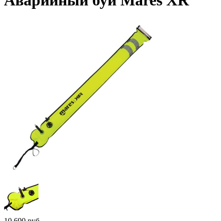
Аварийный буй Mares XR
10 690
руб.