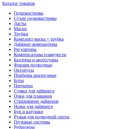
Каталог товаров
Гидрокостюмы
Сухие гидрокостюмы
Ласты
Маски
Трубки
Комплект маска + трубка
Дайвинг-компьютеры
Регуляторы
Компенсаторы плавучести
Баллоны и аксессуары
Фонари подводные
Октопусы
Приборы аналоговые
Боты
Перчатки
Сумки для дайвинга
Очки для плавания
Страхование дайверов
Ножи для дайвинга
Буи и катушки
Ружья для подводной охоты
Грузовые системы
Ребризеры