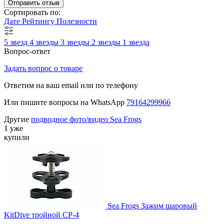
Отправить отзыв
Сортировать по:
Дате
Рейтингу
Полезности
5 звезд
4 звезды
3 звезды
2 звезды
1 звезда
Вопрос-ответ
Задать вопрос о товаре
Ответим на ваш email или по телефону
Или пишите вопросы на WhatsApp
79164299966
Другие
подводное фото/видео Sea Frogs
1 уже
купили
Sea Frogs Зажим шаровый
KitDive тройной CP-4