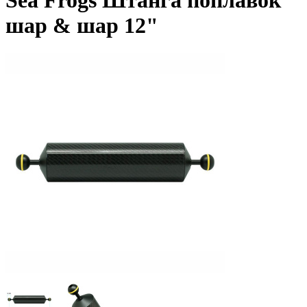
Sea Frogs Штанга поплавок
шар & шар 12"