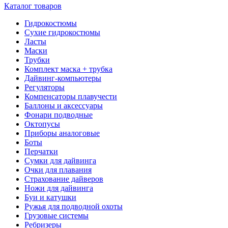
Каталог товаров
Гидрокостюмы
Сухие гидрокостюмы
Ласты
Маски
Трубки
Комплект маска + трубка
Дайвинг-компьютеры
Регуляторы
Компенсаторы плавучести
Баллоны и аксессуары
Фонари подводные
Октопусы
Приборы аналоговые
Боты
Перчатки
Сумки для дайвинга
Очки для плавания
Страхование дайверов
Ножи для дайвинга
Буи и катушки
Ружья для подводной охоты
Грузовые системы
Ребризеры